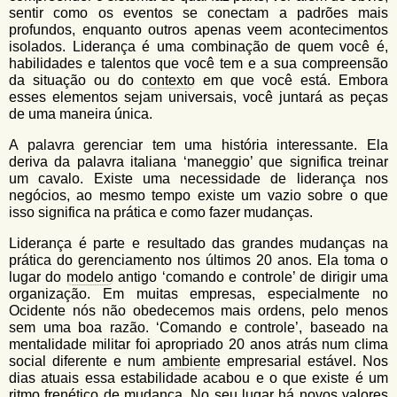
sentir como os eventos se conectam a padrões mais
profundos, enquanto outros apenas veem acontecimentos
isolados. Liderança é uma combinação de quem você é,
habilidades e talentos que você tem e a sua compreensão
da situação ou do
contexto
em que você está. Embora
esses elementos sejam universais, você juntará as peças
de uma maneira única.
A palavra gerenciar tem uma história interessante. Ela
deriva da palavra italiana ‘maneggio’ que significa treinar
um cavalo. Existe uma necessidade de liderança nos
negócios, ao mesmo tempo existe um vazio sobre o que
isso significa na prática e como fazer mudanças.
Liderança é parte e resultado das grandes mudanças na
prática do gerenciamento nos últimos 20 anos. Ela toma o
lugar do
modelo
antigo ‘comando e controle’ de dirigir uma
organização. Em muitas empresas, especialmente no
Ocidente nós não obedecemos mais ordens, pelo menos
sem uma boa razão. ‘Comando e controle’, baseado na
mentalidade militar foi apropriado 20 anos atrás num clima
social diferente e num
ambiente
empresarial estável. Nos
dias atuais essa estabilidade acabou e o que existe é um
ritmo frenético de mudança. No seu lugar há novos
valores