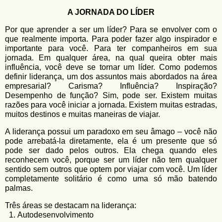
u
n
A JORNADA DO LÍDER
l
o
G
Por que aprender a ser um líder? Para se envolver com o
á
o
que realmente importa. Para poder fazer algo inspirador e
l
r
importante para você. Para ter companheiros em sua
f
jornada. Em qualquer área, na qual queira obter mais
i
i
influência, você deve se tornar um líder. Como podemos
n
o
definir liderança, um dos assuntos mais abordados na área
h
empresarial? Carisma? Influência? Inspiração?
d
o
Desempenho de função? Sim, pode ser. Existem muitas
e
razões para você iniciar a jornada. Existem muitas estradas,
muitos destinos e muitas maneiras de viajar.
b
A liderança possui um paradoxo em seu âmago – você não
u
pode arrebatá-la diretamente, ela é um presente que só
s
pode ser dado pelos outros. Ela chega quando eles
reconhecem você, porque ser um líder não tem qualquer
c
sentido sem outros que optem por viajar com você. Um líder
a
completamente solitário é como uma só mão batendo
palmas.
Três áreas se destacam na liderança:
Autodesenvolvimento