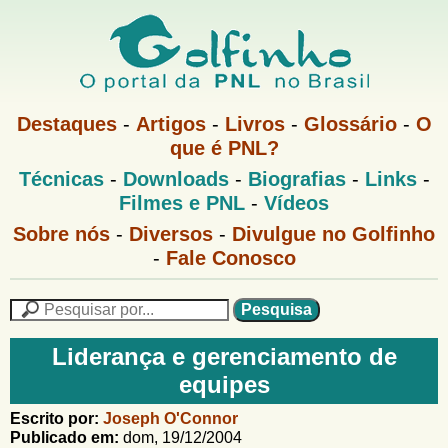
Pular
para
o
G
conteúdo
M
Destaques
-
Artigos
-
Livros
-
Glossário
-
O
e
principal
que é PNL?
o
n
M
Técnicas
-
Downloads
-
Biografias
-
Links
-
u
l
e
1
Filmes e PNL
-
Vídeos
n
u
f
G
Sobre nós
-
Diversos
-
Divulgue no Golfinho
P
o
N
-
Fale Conosco
i
l
L
f
n
i
P
n
e
F
h
h
s
Liderança e gerenciamento de
o
o
q
o
equipes
M
u
r
e
i
m
Escrito por:
Joseph O'Connor
n
s
Publicado em:
dom, 19/12/2004
u
a