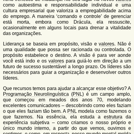
como autoestima e responsabilidade individual e uma
cultura empresarial que valoriza a empregabilidade acima
do emprego. A maneira ‘comando e controle’ de gerenciar
está morta, embora como Drácula, ela ressuscite,
ocasionalmente em alguns locais para drenar a vitalidade
das organizações.
Liderança se baseia em propósito, visão e
valores
. Não é
uma qualidade que possa ser racionada ou controlada. O
propósito estabelece o destino. A visão é para ver aonde
você está indo e os
valores
para guiá-lo em direção a um
futuro de sucesso sustentável a longo prazo. Os líderes são
necessários para guiar a organização e desenvolver outros
líderes.
Que recursos temos para ajudar a alcançar esse objetivo? A
Programação Neurolinguística
(
PNL
) é um campo amplo,
que começou em meados dos anos 70, modelando
excelentes comunicadores – descobrindo como eles faziam
o que eles faziam tão bem. A
PNL
modela como fazemos o
que fazemos. Na essência, ela estuda a
estrutura
da
experiência subjetiva – como criamos o nosso próprio e
único mundo interno, a partir do que vemos, ouvimos e
sentimos, e como, em resposta, nosso mundo mental molda