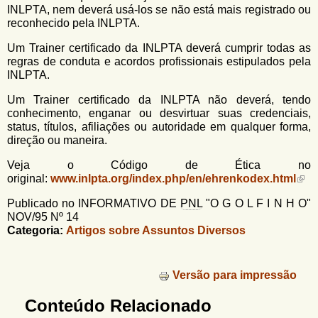
INLPTA, nem deverá usá-los se não está mais registrado ou
reconhecido pela INLPTA.
Um Trainer certificado da INLPTA deverá cumprir todas as
regras de conduta e acordos profissionais estipulados pela
INLPTA.
Um Trainer certificado da INLPTA não deverá, tendo
conhecimento, enganar ou desvirtuar suas credenciais,
status, títulos, afiliações ou autoridade em qualquer forma,
direção ou maneira.
Veja o Código de Ética no
original:
www.inlpta.org/index.php/en/ehrenkodex.html
Publicado no INFORMATIVO DE
PNL
"O G O L F I N H O"
NOV/95 Nº 14
Categoria:
Artigos sobre Assuntos Diversos
Versão para impressão
Conteúdo Relacionado