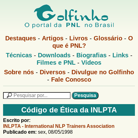
Pular
para
o
G
conteúdo
M
Destaques
-
Artigos
-
Livros
-
Glossário
-
O
e
principal
que é PNL?
o
n
M
Técnicas
-
Downloads
-
Biografias
-
Links
-
u
l
e
1
Filmes e PNL
-
Vídeos
n
u
f
G
Sobre nós
-
Diversos
-
Divulgue no Golfinho
P
o
N
-
Fale Conosco
i
l
L
f
n
i
P
n
e
F
h
h
s
Código de Ética da INLPTA
o
o
q
o
M
u
r
Escrito por:
e
i
INLPTA - International NLP Trainers Association
m
n
s
Publicado em:
sex, 08/05/1998
u
a