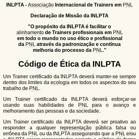
u
n
INLPTA -
Associação
Internacional de Trainers em
PNL
l
o
G
Declaração de Missão da INLPTA
á
o
"O propósito da INLPTA é facilitar o
l
r
alinhamento
de Trainers profissionais em
PNL
f
i
em todo o mundo no uso ético e profissional
i
da
PNL
através da padronização e contínua
n
o
melhoria do processo da
PNL
."
h
d
o
Código de Ética da INLPTA
e
b
Um Trainer certificado da INLPTA deverá manter-se sempre
dentro dos limites da
ecologia
em todos os aspectos do seu
u
trabalho de
PNL
.
s
Um Trainer certificado da INLPTA deverá esforçar-se
c
usando suas habilidades de
PNL
para o avanço e
melhoramento das pessoas e da sociedade.
a
Um Trainer certificado da INLPTA deverá ser proativo ao
responder a qualquer
representação
pública falsa ou
errônea da
PNL
ou da INLPTA assegurando que a
PNL
e/ou