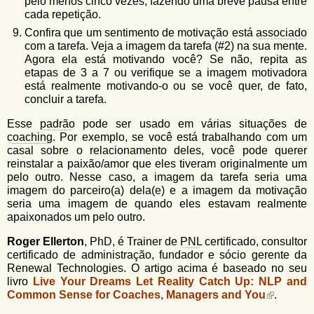
pelo menos cinco vezes, fazendo uma breve pausa entre
cada repetição.
Confira que um sentimento de motivação está
associado
com a tarefa. Veja a imagem da tarefa (#2) na sua mente.
Agora ela está motivando você? Se não, repita as
etapas de 3 a 7 ou verifique se a imagem motivadora
está realmente motivando-o ou se você quer, de fato,
concluir a tarefa.
Esse
padrão
pode ser usado em várias situações de
coaching
. Por exemplo, se você está trabalhando com um
casal sobre o relacionamento deles, você pode querer
reinstalar a paixão/amor que eles tiveram originalmente um
pelo outro. Nesse caso, a imagem da tarefa seria uma
imagem do parceiro(a) dela(e) e a imagem da motivação
seria uma imagem de quando eles estavam realmente
apaixonados um pelo outro.
Roger Ellerton
, PhD, é Trainer de
PNL
certificado, consultor
certificado de administração, fundador e sócio gerente da
Renewal Technologies. O artigo acima é baseado no seu
livro
Live Your Dreams Let Reality Catch Up: NLP and
Common Sense for Coaches, Managers and You
.