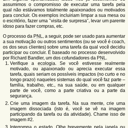
u
n
assumimos o compromisso de executar uma tarefa pela
l
o
qual não estávamos totalmente apaixonados ou motivados
G
para concluir. Os exemplos incluiriam limpar a sua mesa ou
á
o
o escritório, fazer uma "visita de surpresa", levar um parente
l
r
idoso para fazer compras, etc.
f
i
i
O processo da
PNL
, a seguir, pode ser usado para aumentar
n
a sua motivação ou outros sentimentos (ou se você é coach,
o
h
os dos seus clientes) sobre uma tarefa da qual você decidiu
d
o
participar ou concluir. É baseado no processo desenvolvido
por Richard Bandler, um dos cofundadores da
PNL
.
e
Verifique a
ecologia
. Se você estivesse realmente
b
motivado, ou apaixonado ou aprecia executar essa
tarefa, quais seriam os possíveis impactos (no curto e no
u
longo prazo) naqueles sistemas do qual você faz parte –
família, trabalho, etc., na sua saúde, ou em qualquer
s
parte de você, como a parte criativa ou a parte da
c
segurança.
a
Crie uma imagem da tarefa. Na sua mente, crie uma
imagem dissociada (isto é, você se vê na imagem
participando da tarefa ou da atividade). Chame isso de
imagem #2.
Interrompa o
estado
. Olhe brevemente pela janela ou