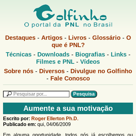
Pular
para
o
G
conteúdo
M
Destaques
-
Artigos
-
Livros
-
Glossário
-
O
e
principal
que é PNL?
o
n
M
Técnicas
-
Downloads
-
Biografias
-
Links
-
u
l
e
1
Filmes e PNL
-
Vídeos
n
u
f
G
Sobre nós
-
Diversos
-
Divulgue no Golfinho
P
o
N
-
Fale Conosco
i
l
L
f
n
i
P
n
e
F
h
h
s
Aumente a sua motivação
o
o
q
o
M
u
r
Escrito por:
Roger Ellerton Ph.D.
e
i
Publicado em:
qui, 04/06/2009
m
n
s
u
a
Em alguma oportunidade, todos nós já escolhemos ou