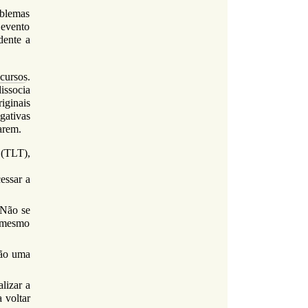
blemas
 evento
dente a
cursos
.
issocia
iginais
gativas
arem.
(TLT),
essar a
 Não se
 mesmo
não uma
lizar a
 voltar