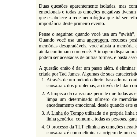
r
l
Duas questões aparentemente isoladas, mas c
i
f
emocionais e todas as emoções negativas tiveram
i
que estabelece a rede neurológica que irá ser ref
o
n
importância deste primeiro evento.
d
h
o
Pense o seguinte: quando você usa um "
swish
",
e
Quando você usa uma
ancoragem
, recursos po
b
memórias desagradáveis, você afasta a memória d
ainda continuam com você. A imagem disparadora
u
podem ser acessadas de outras formas, e basta ass
s
A questão então é dar um passo além, é
eliminar
c
criada por Tad James. Algumas de suas característic
a
Através de um método direto, baseado na con
causa-raiz dos problemas, ao invés de lidar co
A limpeza da causa-raiz permite que todas as
limpa um determinado número de memórias,
encadeamento
emocional, desde quando este
e
A
Linha do Tempo
utilizada é a própria linha
linha genérica, comum a todas as pessoas, gar
O processo da TLT elimina as emoções negativa
causa-raiz é como eliminar a origem de uma val