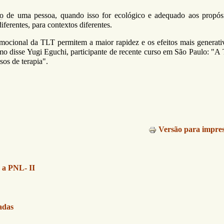
o
de uma pessoa, quando isso for ecológico e adequado aos propós
diferentes, para contextos diferentes.
 emocional da TLT permitem a maior rapidez e os efeitos mais generati
mo disse Yugi Eguchi, participante de recente curso em São Paulo: "A 
sos de terapia".
Versão para impre
 a PNL- II
adas