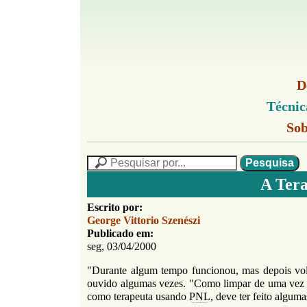
G
M
D
o
e
M
Técnic
n
l
e
u
G
n
Sob
f
1
u
o
P
l
i
N
P
f
L
n
e
F
i
A Tera
s
n
h
o
q
h
Escrito por:
o
r
u
o
George Vittorio Szenészi
i
M
m
Publicado em:
s
e
seg, 03/04/2000
u
a
n
n
u
"Durante algum tempo funcionou, mas depois vo
l
o
ouvido algumas vezes. "Como limpar de uma vez t
á
G
como terapeuta usando
PNL
, deve ter feito alguma
o