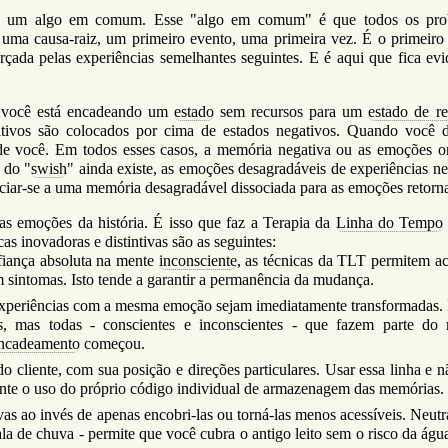
om um algo em comum. Esse "algo em comum" é que todos os pro
 uma causa-raiz, um primeiro evento, uma primeira vez. É o primeiro
orçada pelas experiências semelhantes seguintes. E é aqui que fica evi
 você está encadeando um
estado
sem recursos para um
estado de re
sitivos são colocados por cima de estados negativos. Quando você d
e você. Em todos esses casos, a memória negativa ou as emoções or
 do "
swish
" ainda existe, as emoções desagradáveis de experiências ne
ociar-se a uma memória desagradável dissociada para as emoções retorn
as emoções da história. É isso que faz a Terapia da
Linha do Tempo
as inovadoras e distintivas são as seguintes:
fiança absoluta na mente
inconsciente
, as técnicas da TLT permitem ac
m sintomas. Isto tende a garantir a permanência da mudança.
 experiências com a mesma emoção sejam imediatamente transformadas.
 mas todas - conscientes e inconscientes - que fazem parte do
ncadeamento
começou.
 do cliente, com sua posição e direções particulares. Usar essa linha e 
ante o uso do próprio código individual de armazenagem das memórias.
s ao invés de apenas encobri-las ou torná-las menos acessíveis. Neutra
a de chuva - permite que você cubra o antigo leito sem o risco da água