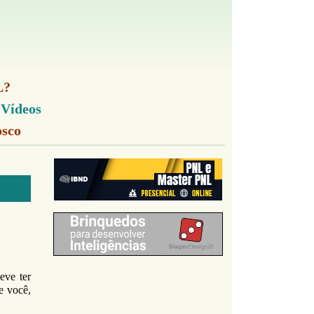
L?
-
Vídeos
osco
deve ter
e você,