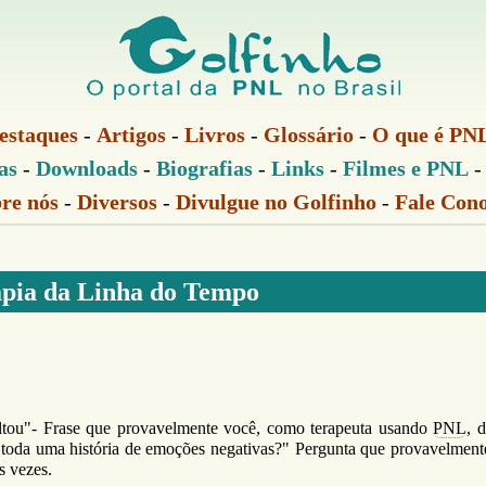
Pular
para
o
conteúdo
estaques
-
Artigos
-
Livros
-
Glossário
-
O que é PN
principal
as
-
Downloads
-
Biografias
-
Links
-
Filmes e PNL
re nós
-
Diversos
-
Divulgue no Golfinho
-
Fale Con
pia da Linha do Tempo
ltou"- Frase que provavelmente você, como terapeuta usando
PNL
, 
oda uma história de emoções negativas?" Pergunta que provavelment
s vezes.