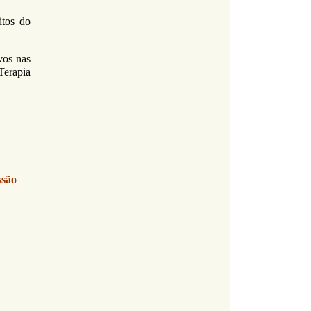
itos do
vos nas
Terapia
ssão