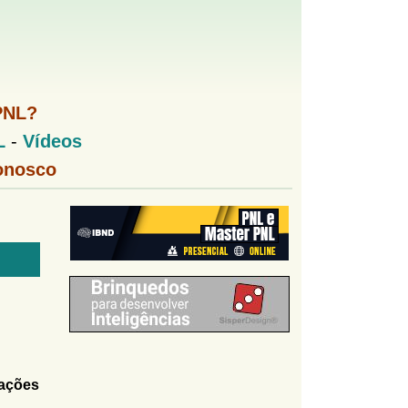
PNL?
L
-
Vídeos
onosco
ações