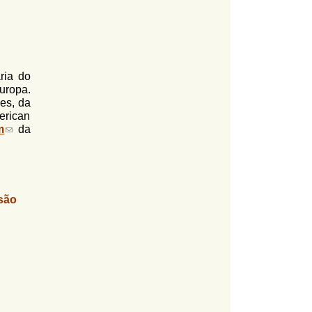
ria do
uropa.
es, da
erican
m
(
da
l
i
n
k
s
são
e
n
d
s
e
-
m
a