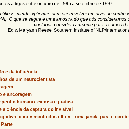
u os artigos entre outubro de 1995 à setembro de 1997.
ntíficos interdisciplinares para desenvolver um nível de conhe
PNL
. O que se segue é uma amostra do que nós consideramos q
contribuir consideravelmente para o campo d
ryann Reese, Southern Institute of NLP/Internationa
a
o e da influência
hos de um neurocientista
oragem
ão e ancoragem
penho humano: ciência e prática
 a ciência da captura do invisível
gnitiva: o movimento dos olhos
– uma janela para o céreb
Parte