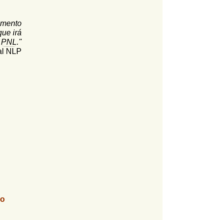
cimento
ue irá
a
PNL
."
l NLP
ro