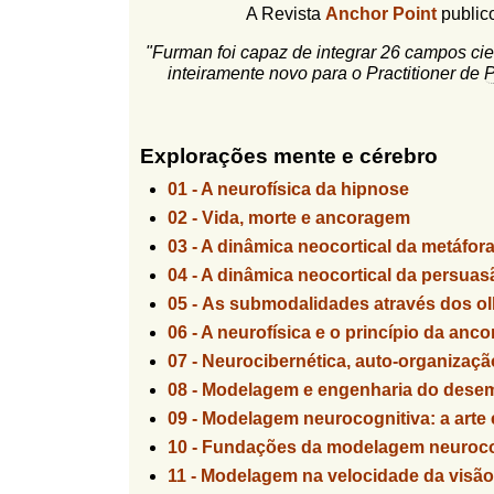
A Revista
Anchor Point
publico
l
r
f
i
"Furman foi capaz de integrar 26 campos cie
i
inteiramente novo para o Practitioner de
n
o
h
Ed & Ma
d
o
e
Explorações mente e cérebro
b
01 -
A neurofísica da hipnose
02 -
Vida, morte e ancoragem
u
03 -
A dinâmica neocortical da metáfor
s
04 -
A dinâmica neocortical da persuasã
c
05 -
As submodalidades através dos ol
a
06 -
A neurofísica e o princípio da anc
07 -
Neurocibernética, auto-organizaç
08 -
Modelagem e engenharia do desem
09 -
Modelagem neurocognitiva: a arte e
10 -
Fundações da modelagem neuroco
11 -
Modelagem na velocidade da visão