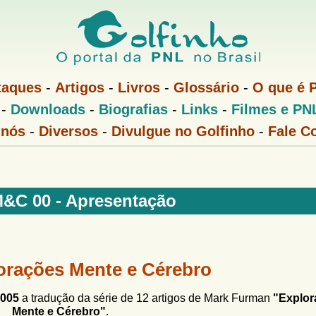
Pular
para
o
conteúdo
taques
-
Artigos
-
Livros
-
Glossário
-
O que é 
principal
-
Downloads
-
Biografias
-
Links
-
Filmes e PN
 nós
-
Diversos
-
Divulgue no Golfinho
-
Fale C
M&C 00 - Apresentação
lorações Mente e Cérebro
2005
a tradução da série de 12 artigos de Mark Furman
"Explor
Mente e Cérebro"
.