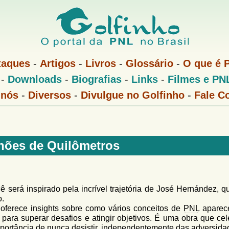
Pular
para
o
conteúdo
taques
-
Artigos
-
Livros
-
Glossário
-
O que é 
principal
-
Downloads
-
Biografias
-
Links
-
Filmes e PN
 nós
-
Diversos
-
Divulgue no Golfinho
-
Fale C
hões de Quilômetros
cê será inspirado pela incrível trajetória de José Hernández, 
o.
ferece insights sobre como vários conceitos de
PNL
aparec
 para superar desafios e atingir objetivos. É uma obra que cel
ortância de nunca desistir, independentemente das adversida