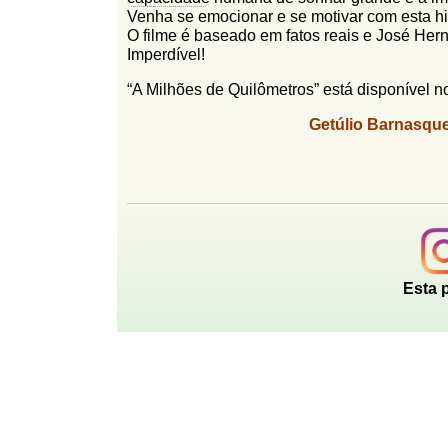
l
Venha se emocionar e se motivar com esta hi
r
f
O filme é baseado em fatos reais e José Her
i
i
Imperdível!
n
o
“A Milhões de Quilômetros” está disponível n
h
d
o
Getúlio Barnasqu
e
b
u
s
c
a
Esta 