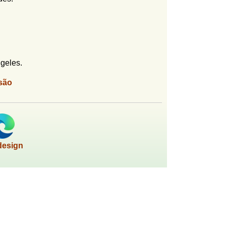
ngeles.
são
design