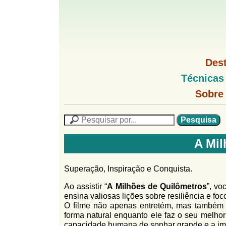
G
M
Des
e
o
M
Técnicas
n
e
u
G
n
Sobre
l
1
u
o
P
l
f
N
P
f
L
e
F
i
i
s
n
A Mil
o
q
h
n
u
r
o
i
Superação, Inspiração e Conquista.
M
h
m
s
e
a
Ao assistir “
A Milhões de Quilômetros
”, vo
n
u
o
n
ensina valiosas lições sobre resiliência e foc
u
l
o
O filme não apenas entretém, mas também o
G
forma natural enquanto ele faz o seu melhor
á
o
capacidade
humana de sonhar grande e a imp