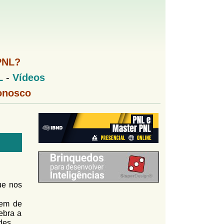
PNL?
L
-
Vídeos
onosco
que nos
em de
ebra a
des.