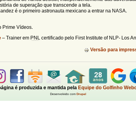
stória de superação que transcende a tela.
nandez é o primeiro astronauta mexicano a entrar na NASA.
o Prime Vídeos.
e
– Trainer em
PNL
certificado pelo First Institute of NLP- Los A
Versão para impres
página é produzida e mantida pela
Equipe do Golfinho Web
Desenvolvido com
Drupal