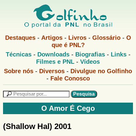
Pular
para
o
G
conteúdo
M
Destaques
-
Artigos
-
Livros
-
Glossário
-
O
e
principal
que é PNL?
o
n
M
Técnicas
-
Downloads
-
Biografias
-
Links
-
u
l
e
1
Filmes e PNL
-
Vídeos
n
u
f
G
Sobre nós
-
Diversos
-
Divulgue no Golfinho
P
o
N
-
Fale Conosco
i
l
L
f
n
i
P
n
e
F
h
h
s
O Amor É Cego
o
o
q
o
M
u
r
e
i
(Shallow Hal) 2001
m
n
s
u
a