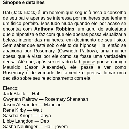
u
Sinopse e detalhes
n
l
o
Hal (Jack Black) é um homem que segue à risca o conselho
G
á
de seu pai e apenas se interessa por mulheres que tenham
o
um físico perfeito. Mas tudo muda quando ele por acaso se
l
r
encontra com
Anthony Robbins
, um guru de autoajuda
f
i
que o hipnotiza e faz com que ele apenas possa visualizar a
i
beleza interior das mulheres, em detrimento de seu físico.
n
o
Sem saber que está sob o efeito de
hipnose
, Hal então se
h
apaixona por Rosemary (Gwyneth Paltrow), uma mulher
d
o
obesa que é vista por ele
como se
fosse uma verdadeira
e
deusa. Até que, após ser retirado da
hipnose
por seu amigo
Mauricio (Jason Alexander), ele passa a ver como
b
Rosemary é de verdade fisicamente e precisa tomar uma
u
decisão sobre seu relacionamento com ela.
s
Elenco:
Jack Black — Hal
c
Gwyneth Paltrow — Rosemary Shanahan
a
Jason Alexander — Mauricio
Rene Kirby — Walt
Sascha Knopf — Tanya
Libby Langdon — Deb
Sasha Neulinger — Hal - jovem