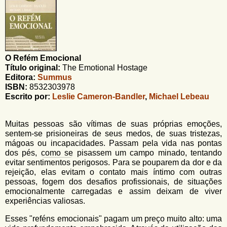
u
n
l
o
G
á
o
l
r
f
O Refém Emocional
i
i
Título original:
The Emotional Hostage
n
o
Editora:
Summus
h
ISBN:
8532303978
d
o
Escrito por:
Leslie Cameron-Bandler
,
Michael Lebeau
e
b
Muitas pessoas são vítimas de suas próprias emoções,
sentem-se prisioneiras de seus medos, de suas tristezas,
u
mágoas ou incapacidades. Passam pela vida nas pontas
s
dos pés,
como se
pisassem um campo minado, tentando
evitar sentimentos perigosos. Para se pouparem da dor e da
c
rejeição, elas evitam o contato mais íntimo com outras
pessoas, fogem dos desafios profissionais, de situações
a
emocionalmente carregadas e assim deixam de viver
experiências valiosas.
Esses "reféns emocionais" pagam um preço muito alto: uma