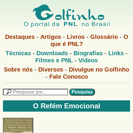
Pular
para
o
G
conteúdo
M
Destaques
-
Artigos
-
Livros
-
Glossário
-
O
e
principal
que é PNL?
o
n
M
Técnicas
-
Downloads
-
Biografias
-
Links
-
u
l
e
1
Filmes e PNL
-
Vídeos
n
u
f
G
Sobre nós
-
Diversos
-
Divulgue no Golfinho
P
o
N
-
Fale Conosco
i
l
L
f
n
i
P
n
e
F
h
h
s
O Refém Emocional
o
o
q
o
M
u
r
e
i
m
n
s
u
a