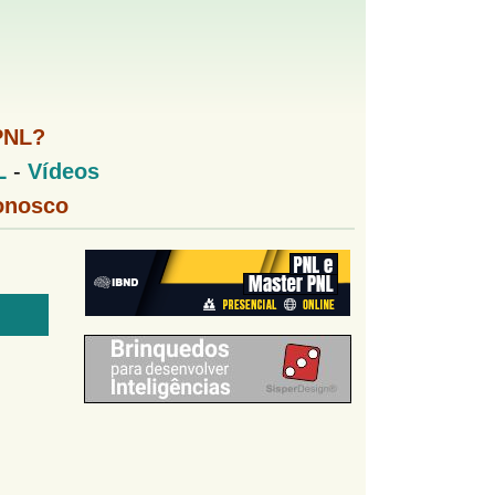
PNL?
L
-
Vídeos
onosco