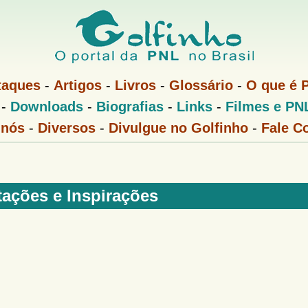
Pular
para
o
conteúdo
taques
-
Artigos
-
Livros
-
Glossário
-
O que é 
principal
-
Downloads
-
Biografias
-
Links
-
Filmes e PN
 nós
-
Diversos
-
Divulgue no Golfinho
-
Fale C
tações e Inspirações