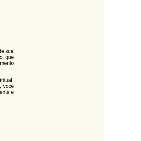
 de sua
ão, que
imento
itual,
, você
ente e