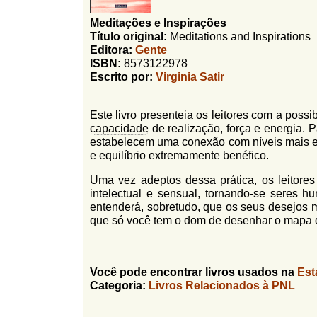
l
r
Meditações e Inspirações
f
i
Título original:
Meditations and Inspirations
i
Editora:
Gente
n
o
ISBN:
8573122978
h
d
Escrito por:
Virginia Satir
o
e
Este livro presenteia os leitores com a possi
b
capacidade
de realização, força e energia. 
u
estabelecem uma conexão com níveis mais e
e equilíbrio extremamente benéfico.
s
Uma vez adeptos dessa prática, os leitores 
c
intelectual e sensual, tornando-se seres 
a
entenderá, sobretudo, que os seus desejos 
que só você tem o dom de desenhar o mapa d
Você pode encontrar livros usados na
Est
Categoria:
Livros Relacionados à PNL