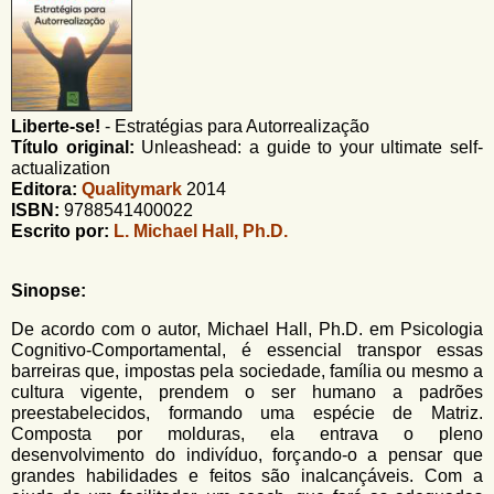
u
n
l
o
G
á
o
l
r
f
Liberte-se!
-
Estratégias para Autorrealização
i
i
Título original:
Unleashead: a guide to your ultimate self-
n
o
actualization
h
Editora:
Qualitymark
2014
d
o
ISBN:
9788541400022
Escrito por:
L. Michael Hall, Ph.D.
e
b
Sinopse:
u
De acordo com o autor, Michael Hall, Ph.D. em Psicologia
s
Cognitivo-Comportamental, é essencial transpor essas
c
barreiras que, impostas pela sociedade, família ou mesmo a
cultura vigente, prendem o ser humano a padrões
a
preestabelecidos, formando uma espécie de Matriz.
Composta por molduras, ela entrava o pleno
desenvolvimento do indivíduo, forçando-o a pensar que
grandes habilidades e feitos são inalcançáveis. Com a