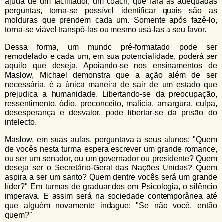
ajuda de um facilitador, um coach, que fará as adequadas
perguntas, torna-se possível identificar quais são as
molduras que prendem cada um. Somente após fazê-lo,
torna-se viável transpô-las ou mesmo usá-las a seu favor.
Dessa forma, um mundo pré-formatado pode ser
remodelado e cada um, em sua potencialidade, poderá ser
aquilo que deseja. Apoiando-se nos ensinamentos de
Maslow, Michael demonstra que a ação além de ser
necessária, é a única maneira de sair de um
estado
que
prejudica a humanidade. Libertando-se da preocupação,
ressentimento, ódio, preconceito, malícia, amargura, culpa,
desesperança e desvalor, pode libertar-se da prisão do
intelecto.
Maslow, em suas aulas, perguntava a seus alunos: "Quem
de vocês nesta turma espera escrever um grande romance,
ou ser um senador, ou um governador ou presidente? Quem
deseja ser o Secretário-Geral das Nações Unidas? Quem
aspira a ser um santo? Quem dentre vocês será um grande
líder?" Em turmas de graduandos em Psicologia, o silêncio
imperava. E assim será na sociedade contemporânea até
que alguém novamente indague: "Se não você, então
quem?"