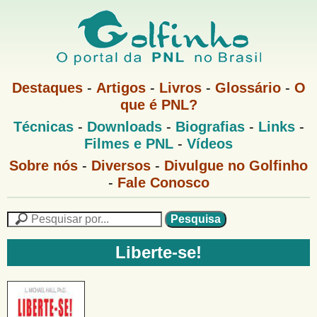
Pular
para
o
G
conteúdo
M
Destaques
-
Artigos
-
Livros
-
Glossário
-
O
e
principal
que é PNL?
o
n
M
Técnicas
-
Downloads
-
Biografias
-
Links
-
u
l
e
1
Filmes e PNL
-
Vídeos
n
u
f
G
Sobre nós
-
Diversos
-
Divulgue no Golfinho
P
o
N
-
Fale Conosco
i
l
L
f
n
i
P
n
e
F
h
h
s
Liberte-se!
o
o
q
o
M
u
r
e
i
m
n
s
u
a