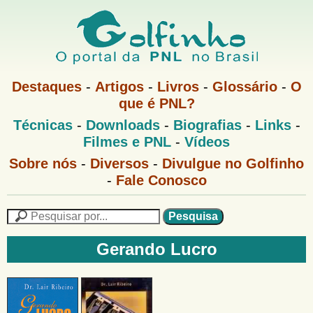
Pular
para
o
G
conteúdo
M
Destaques
-
Artigos
-
Livros
-
Glossário
-
O
e
principal
que é PNL?
o
n
M
Técnicas
-
Downloads
-
Biografias
-
Links
-
u
l
e
1
Filmes e PNL
-
Vídeos
n
u
f
G
Sobre nós
-
Diversos
-
Divulgue no Golfinho
P
o
N
-
Fale Conosco
i
l
L
f
n
i
P
n
e
F
h
h
s
Gerando Lucro
o
o
q
o
M
u
r
e
i
m
n
s
u
a