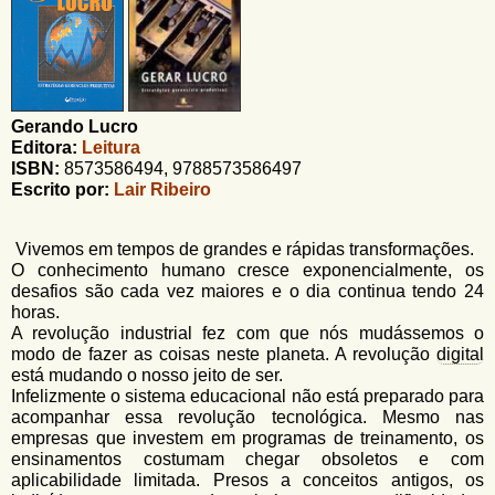
u
n
l
o
G
á
o
l
r
f
Gerando Lucro
i
i
Editora:
Leitura
n
o
ISBN:
8573586494, 9788573586497
h
Escrito por:
Lair Ribeiro
d
o
e
Vivemos em tempos de grandes e rápidas transformações.
b
O conhecimento humano cresce exponencialmente, os
desafios são cada vez maiores e o dia continua tendo 24
u
horas.
s
A revolução industrial fez com que nós mudássemos o
modo de fazer as coisas neste planeta. A revolução
digital
c
está mudando o nosso jeito de ser.
Infelizmente o sistema educacional não está preparado para
a
acompanhar essa revolução tecnológica. Mesmo nas
empresas que investem em programas de treinamento, os
ensinamentos costumam chegar obsoletos e com
aplicabilidade limitada. Presos a conceitos antigos, os