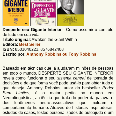
u
n
l
o
G
á
o
l
r
f
Desperte seu Gigante Interior
-
Como assumir o controle
i
i
de tudo em sua vida
n
o
Título original:
Awaken the Giant Within
h
Editora:
Best Seller
d
o
ISBN:
8501040223, 8576842408
Escrito por:
Anthony Robbins ou Tony Robbins
e
b
Baseado em técnicas que já ajudaram milhões de pessoas
u
em todo o mundo, DESPERTE SEU GIGANTE INTERIOR
s
revela como funciona o seu
sistema central
de tomada de
decisões e de que forma você pode usá-lo para obter tudo o
c
que deseja. Anthony Robbins, autor do bestseller
Poder
Sem Limites
, é o maior perito no mundo em
a
Neurolinguística
, a ciência que trata do poder da palavra e
dos fenômenos neuro-associativos que moldam o
comportamento
humano. Através de histórias inspiradoras,
estudos de casos, testes personalizados de autoajuda e um