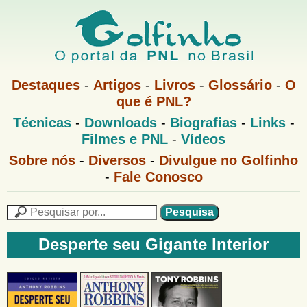
Pular
para
o
G
conteúdo
M
Destaques
-
Artigos
-
Livros
-
Glossário
-
O
e
principal
que é PNL?
o
n
M
Técnicas
-
Downloads
-
Biografias
-
Links
-
u
l
e
1
Filmes e PNL
-
Vídeos
n
u
f
G
Sobre nós
-
Diversos
-
Divulgue no Golfinho
P
o
N
-
Fale Conosco
i
l
L
f
n
i
P
n
e
F
h
h
s
Desperte seu Gigante Interior
o
o
q
o
M
u
r
e
i
m
n
s
u
a