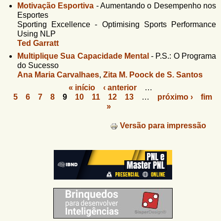
Motivação Esportiva
-
Aumentando o Desempenho nos
Esportes
Sporting Excellence - Optimising Sports Performance
Using NLP
Ted Garratt
Multiplique Sua Capacidade Mental
-
P.S.: O Programa
do Sucesso
Ana Maria Carvalhaes
,
Zita M. Poock de S. Santos
« início
‹ anterior
…
5
6
7
8
9
10
11
12
13
…
próximo ›
fim
P
»
á
Versão para impressão
g
i
n
a
s