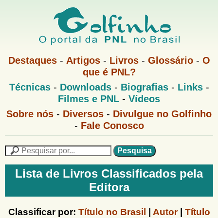
Pular
para
o
G
conteúdo
M
Destaques
-
Artigos
-
Livros
-
Glossário
-
O
e
principal
que é PNL?
o
n
M
Técnicas
-
Downloads
-
Biografias
-
Links
-
u
l
e
1
Filmes e PNL
-
Vídeos
n
u
f
G
Sobre nós
-
Diversos
-
Divulgue no Golfinho
P
o
N
-
Fale Conosco
i
l
L
f
n
i
P
n
e
F
h
h
s
Lista de Livros Classificados pela
o
o
q
o
Editora
M
u
r
e
i
m
n
s
Classificar por:
Título no Brasil
|
Autor
|
Título
u
a