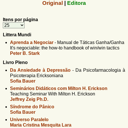
u
Original
|
Editora
n
l
o
G
á
Itens por página
o
l
r
f
i
Littera Mundi
i
n
Aprenda a Negociar
-
Manual de Táticas Ganha/Ganha
o
h
It's negociable: the how-to handbook of win/win tactics
d
o
Peter B. Stark
e
Livro Pleno
b
Da Ansiedade à Depressão
-
Da Psicofarmacologia à
Psicoterapia Ericksoniana
u
Sofia Bauer
s
Seminários Didáticos com Milton H. Erickson
Teaching Seminar With Milton H. Erickson
c
Jeffrey Zeig Ph.D.
a
Síndrome do Pânico
Sofia Bauer
Universo Paralelo
Maria Cristina Mesquita Lara