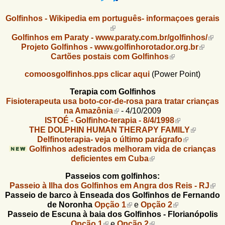
u
n
l
o
Golfinhos - Wikipedia em português- informaçoes gerais
G
á
o
Golfinhos em Paraty - www.paraty.com.br/golfinhos/
l
r
Projeto Golfinhos - www.golfinhorotador.org.br
f
Cartões postais com Golfinhos
i
i
n
comoosgolfinhos.pps clicar aqui
(Power Point)
o
h
d
o
Terapia com Golfinhos
Fisioterapeuta usa boto-cor-de-rosa para tratar crianças
e
na Amazônia
- 4/10/2009
ISTOÉ - Golfinho-terapia - 8/4/1998
b
THE DOLPHIN HUMAN THERAPY FAMILY
u
Delfinoterapia- veja o último parágrafo
Golfinhos adestrados melhoram vida de crianças
s
deficientes em Cuba
c
Passeios com golfinhos:
a
Passeio à Ilha dos Golfinhos em Angra dos Reis - RJ
Passeio de barco à Enseada dos Golfinhos de Fernando
de Noronha
Opção 1
e
Opção 2
Passeio de Escuna à baia dos Golfinhos - Florianópolis
Opção 1
e
Opção 2