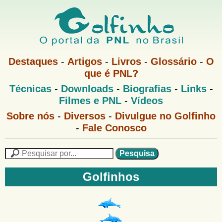
Pular
para
o
G
conteúdo
M
Destaques
-
Artigos
-
Livros
-
Glossário
-
O
e
principal
que é PNL?
o
n
M
Técnicas
-
Downloads
-
Biografias
-
Links
-
u
l
e
1
Filmes e PNL
-
Vídeos
n
u
f
G
Sobre nós
-
Diversos
-
Divulgue no Golfinho
P
o
N
-
Fale Conosco
i
l
L
f
n
i
P
n
e
F
h
h
s
Golfinhos
o
o
q
o
M
u
r
e
i
m
n
s
u
a