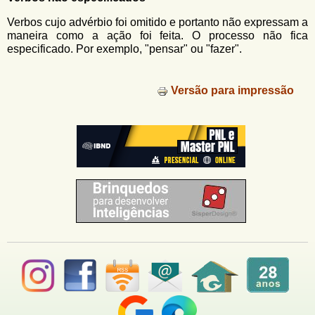
u
n
l
o
Verbos cujo advérbio foi omitido e portanto não expressam a
G
maneira como a ação foi feita. O processo não fica
á
o
especificado. Por exemplo, "pensar" ou "fazer".
l
r
f
i
i
Versão para impressão
n
o
h
d
o
e
b
u
s
c
a