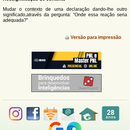
u
n
l
o
Mudar o
contexto
de uma declaração dando-lhe outro
G
significado,através da pergunta: “Onde essa reação seria
á
o
adequada?”
l
r
f
i
i
Versão para impressão
n
o
h
d
o
e
b
u
s
c
a