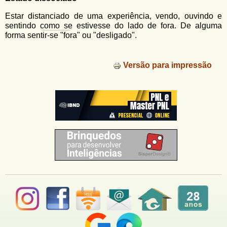
u
n
l
o
Estar distanciado de uma experiência, vendo, ouvindo e
G
sentindo
como se
estivesse do lado de fora. De alguma
á
o
forma sentir-se "fora" ou "desligado".
l
r
f
i
i
Versão para impressão
n
o
h
d
o
e
b
u
s
c
a