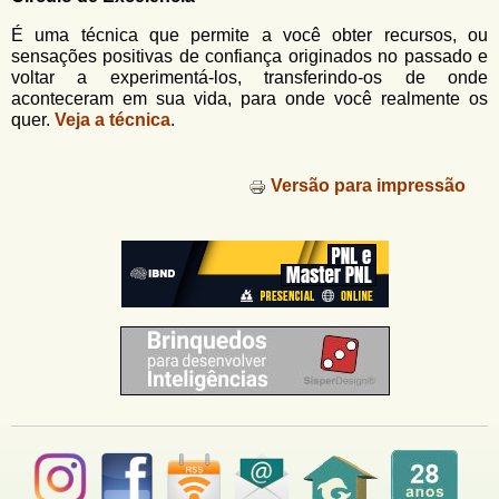
u
n
l
o
É uma técnica que permite a você obter recursos, ou
G
sensações positivas de confiança originados no passado e
á
o
voltar a experimentá-los, transferindo-os de onde
l
aconteceram em sua vida, para onde você realmente os
r
f
quer.
Veja a técnica
.
i
i
n
o
h
Versão para impressão
d
o
e
b
u
s
c
a