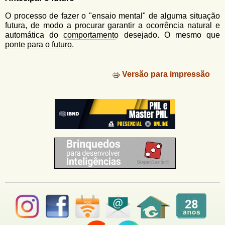
u
n
l
o
O processo de fazer o "ensaio mental" de alguma situação
G
futura, de modo a procurar garantir a ocorrência natural e
á
o
automática do
comportamento
desejado. O mesmo que
l
ponte para o futuro
.
r
f
i
i
n
Versão para impressão
o
h
d
o
e
b
u
s
c
a