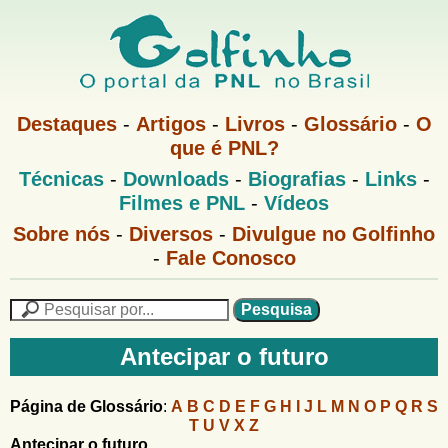
Pular
para
o
G
conteúdo
M
Destaques
-
Artigos
-
Livros
-
Glossário
-
O
e
principal
que é PNL?
o
n
M
Técnicas
-
Downloads
-
Biografias
-
Links
-
u
l
e
1
Filmes e PNL
-
Vídeos
n
u
f
G
Sobre nós
-
Diversos
-
Divulgue no Golfinho
P
o
N
-
Fale Conosco
i
l
L
f
n
i
P
n
e
F
h
h
s
Antecipar o futuro
o
o
q
o
M
u
r
e
i
Página de Glossário
:
A
B
C
D
E
F
G
H
I
J
L
M
N
O
P
Q
R
S
m
n
s
T
U
V
X
Z
u
a
Antecipar o futuro