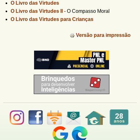
u
O Livro das Virtudes
n
l
o
O Livro das Virtudes II
-
O Compasso Moral
G
á
O Livro das Virtudes para Crianças
o
l
r
f
Versão para impressão
i
i
n
o
h
d
o
e
b
u
s
c
a