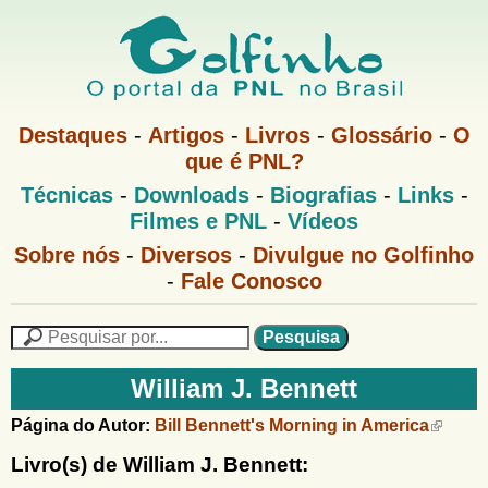
Pular
para
o
G
conteúdo
M
Destaques
-
Artigos
-
Livros
-
Glossário
-
O
e
principal
que é PNL?
o
n
M
Técnicas
-
Downloads
-
Biografias
-
Links
-
u
l
e
1
Filmes e PNL
-
Vídeos
n
u
f
G
Sobre nós
-
Diversos
-
Divulgue no Golfinho
P
o
N
-
Fale Conosco
i
l
L
f
n
i
P
n
e
F
h
h
s
William J. Bennett
o
o
q
o
M
u
r
Página do Autor:
Bill Bennett's Morning in America
e
i
m
n
s
Livro(s) de William J. Bennett:
u
a