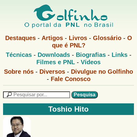
Pular
para
o
G
conteúdo
M
Destaques
-
Artigos
-
Livros
-
Glossário
-
O
e
principal
que é PNL?
o
n
M
Técnicas
-
Downloads
-
Biografias
-
Links
-
u
l
e
1
Filmes e PNL
-
Vídeos
n
u
f
G
Sobre nós
-
Diversos
-
Divulgue no Golfinho
P
o
N
-
Fale Conosco
i
l
L
f
n
i
P
n
e
F
h
h
s
Toshio Hito
o
o
q
o
M
u
r
e
i
m
n
s
u
a