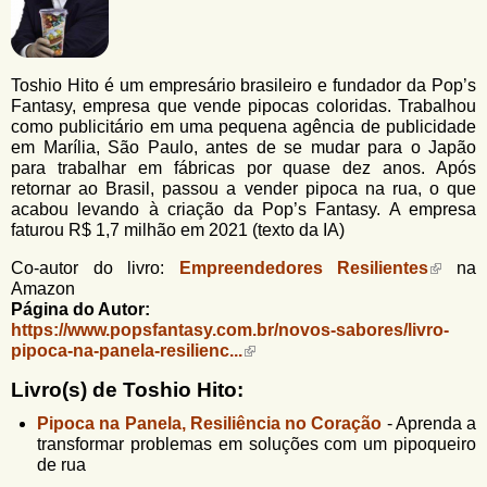
u
n
l
o
G
á
o
Toshio Hito é um empresário brasileiro e fundador da Pop’s
l
r
Fantasy, empresa que vende pipocas coloridas. Trabalhou
f
como publicitário em uma pequena agência de publicidade
i
i
em Marília, São Paulo, antes de se mudar para o Japão
n
o
para trabalhar em fábricas por quase dez anos. Após
h
retornar ao Brasil, passou a vender pipoca na rua, o que
d
o
acabou levando à criação da Pop’s Fantasy. A empresa
e
faturou R$ 1,7 milhão em 2021 (texto da IA)
b
Co-autor do livro:
Empreendedores Resilientes
na
Amazon
u
Página do Autor:
s
https://www.popsfantasy.com.br/novos-sabores/livro-
pipoca-na-panela-resilienc...
c
Livro(s) de Toshio Hito:
a
Pipoca na Panela, Resiliência no Coração
-
Aprenda a
transformar problemas em soluções com um pipoqueiro
de rua