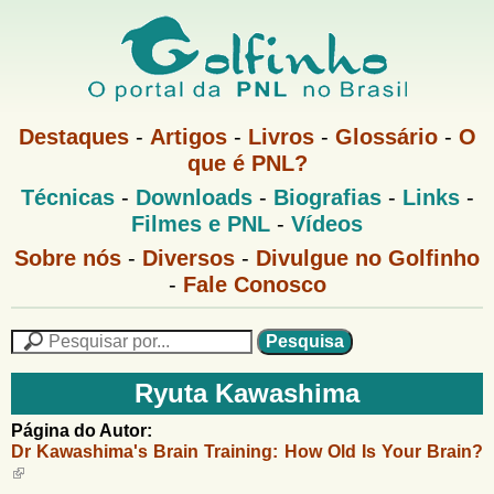
Pular
para
o
G
conteúdo
M
Destaques
-
Artigos
-
Livros
-
Glossário
-
O
e
principal
que é PNL?
o
n
M
Técnicas
-
Downloads
-
Biografias
-
Links
-
u
l
e
1
Filmes e PNL
-
Vídeos
n
u
f
G
Sobre nós
-
Diversos
-
Divulgue no Golfinho
P
o
N
-
Fale Conosco
i
l
L
f
n
i
P
n
e
F
h
h
s
Ryuta Kawashima
o
o
q
o
M
u
r
Página do Autor:
e
i
Dr Kawashima's Brain Training: How Old Is Your Brain?
m
n
s
u
a