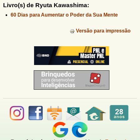
u
n
Livro(s) de Ryuta Kawashima:
l
o
60 Dias para Aumentar o Poder da Sua Mente
G
á
o
l
r
Versão para impressão
f
i
i
n
o
h
d
o
e
b
u
s
c
a