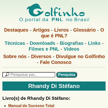
Pular
para
o
G
conteúdo
M
Destaques
-
Artigos
-
Livros
-
Glossário
-
O
e
principal
que é PNL?
o
n
M
Técnicas
-
Downloads
-
Biografias
-
Links
-
u
l
e
1
Filmes e PNL
-
Vídeos
n
u
f
G
Sobre nós
-
Diversos
-
Divulgue no Golfinho
P
o
N
-
Fale Conosco
i
l
L
f
n
i
P
n
e
F
h
h
s
Rhandy Di Stéfano
o
o
q
o
M
u
r
e
i
Livro(s) de Rhandy Di Stéfano:
m
n
s
Manual do Sucesso Total
u
a