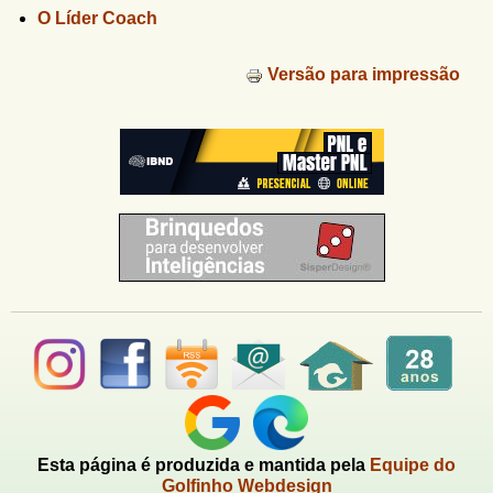
u
n
O Líder Coach
l
o
G
á
Versão para impressão
o
l
r
f
i
i
n
o
h
d
o
e
b
u
s
c
a
Esta página é produzida e mantida pela
Equipe do
Golfinho Webdesign