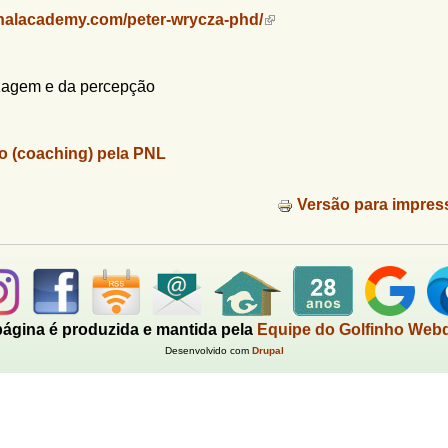
onalacademy.com/peter-wrycza-phd/
izagem e da percepção
o (coaching) pela PNL
Versão para impres
página é produzida e mantida pela
Equipe do Golfinho Web
Desenvolvido com
Drupal