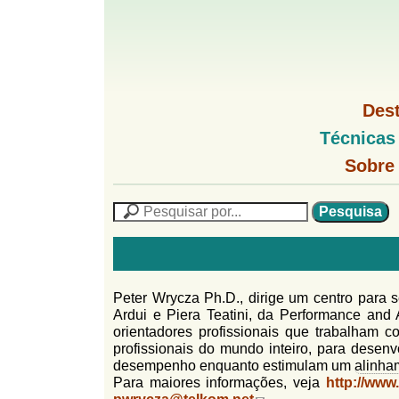
G
M
Des
e
o
M
Técnicas
n
e
u
G
n
Sobre
l
1
u
o
P
l
f
N
P
f
L
e
F
i
i
s
n
o
q
h
n
u
r
o
i
Peter Wrycza Ph.D., dirige um centro para 
M
h
m
s
Ardui e Piera Teatini, da Performance an
e
a
orientadores profissionais que trabalham 
n
u
o
n
profissionais do mundo inteiro, para desen
u
l
o
desempenho enquanto estimulam um
alinha
G
Para maiores informações, veja
http://www
á
o