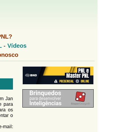
PNL?
L
-
Vídeos
onosco
om Jan
e para
ra os
ntar o
-mail: