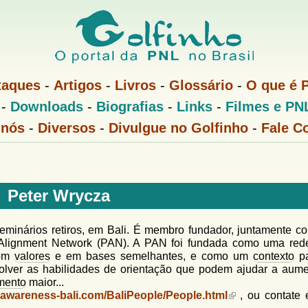
Pular
para
o
conteúdo
taques
-
Artigos
-
Livros
-
Glossário
-
O que é 
principal
-
Downloads
-
Biografias
-
Links
-
Filmes e PN
 nós
-
Diversos
-
Divulgue no Golfinho
-
Fale C
Peter Wrycza
seminários retiros, em Bali. É membro fundador, juntamente c
d Alignment Network (PAN). A PAN foi fundada como uma red
com
valores
e em bases semelhantes, e como um
contexto
pa
volver as habilidades de orientação que podem ajudar a aume
mento
maior...
.awareness-bali.com/BaliPeople/People.html
, ou contate e