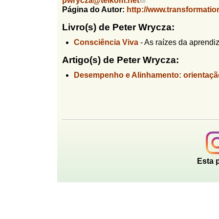
pwrycza@telkom.net
(
l
r
Página do Autor:
http://www.transformati
l
f
i
i
i
Livro(s) de Peter Wrycza:
n
n
k
o
Consciência Viva
-
As raízes da aprend
h
s
d
o
e
Artigo(s) de Peter Wrycza:
n
e
d
Desempenho e Alinhamento: orientaçã
b
s
e
u
-
s
m
a
c
i
l
a
)
Esta 