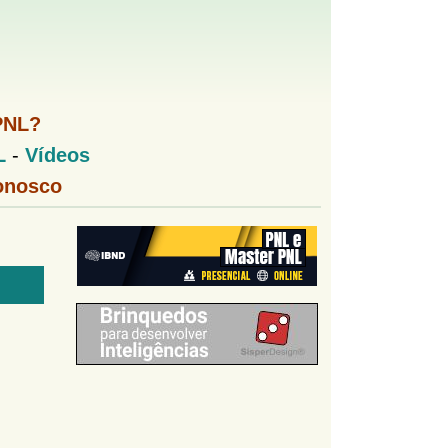
PNL?
L
-
Vídeos
onosco