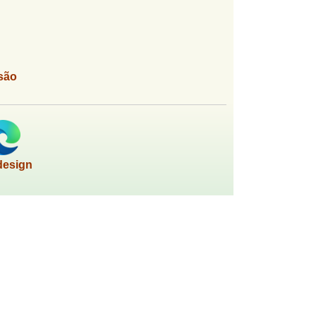
são
design