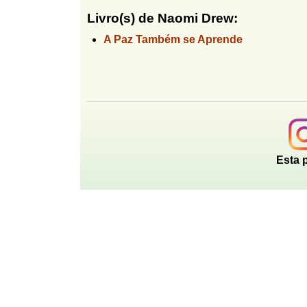
l
r
Livro(s) de Naomi Drew:
f
i
i
A Paz Também se Aprende
n
o
h
d
o
e
b
u
s
Esta 
c
a