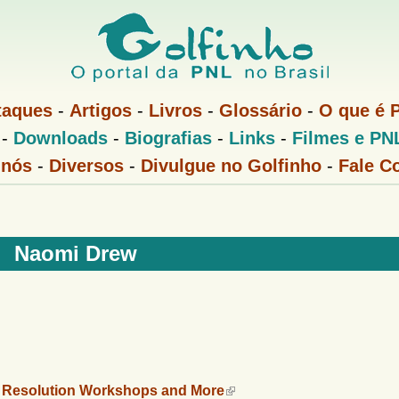
Pular
para
o
conteúdo
taques
-
Artigos
-
Livros
-
Glossário
-
O que é 
principal
-
Downloads
-
Biografias
-
Links
-
Filmes e PN
 nós
-
Diversos
-
Divulgue no Golfinho
-
Fale C
Naomi Drew
t Resolution Workshops and More