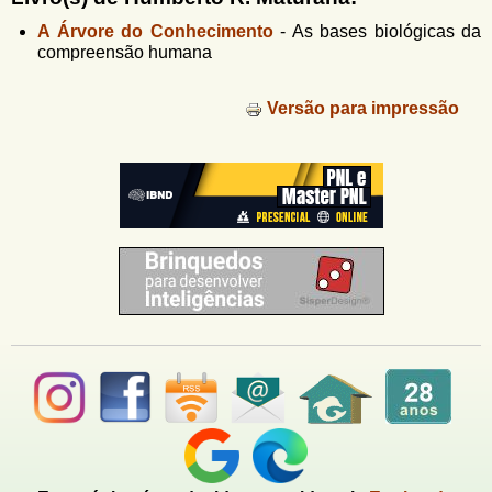
u
n
A Árvore do Conhecimento
-
As bases biológicas da
l
o
compreensão humana
G
á
o
l
r
Versão para impressão
f
i
i
n
o
h
d
o
e
b
u
s
c
a