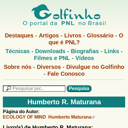
Pular
para
o
G
conteúdo
M
Destaques
-
Artigos
-
Livros
-
Glossário
-
O
e
principal
que é PNL?
o
n
M
Técnicas
-
Downloads
-
Biografias
-
Links
-
u
l
e
1
Filmes e PNL
-
Vídeos
n
u
f
G
Sobre nós
-
Diversos
-
Divulgue no Golfinho
P
o
N
-
Fale Conosco
i
l
L
f
n
i
P
n
e
F
h
h
s
Humberto R. Maturana
o
o
q
o
M
u
r
Página do Autor:
e
i
ECOLOGY OF MIND Humberto Maturana
m
n
s
u
a
Livro(s) de Humberto R. Maturana: