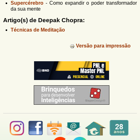
u
Supercérebro
-
Como expandir o poder transformador
n
da sua mente
l
o
G
á
Artigo(s) de Deepak Chopra:
o
l
r
Técnicas de Meditação
f
i
i
n
Versão para impressão
o
h
d
o
e
b
u
s
c
a