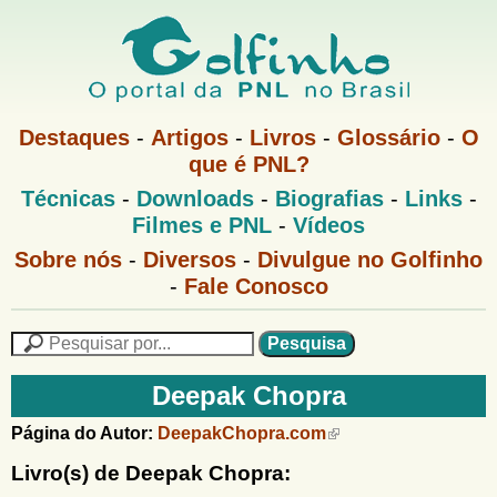
Pular
para
o
G
conteúdo
M
Destaques
-
Artigos
-
Livros
-
Glossário
-
O
e
principal
que é PNL?
o
n
M
Técnicas
-
Downloads
-
Biografias
-
Links
-
u
l
e
1
Filmes e PNL
-
Vídeos
n
u
f
G
Sobre nós
-
Diversos
-
Divulgue no Golfinho
P
o
N
-
Fale Conosco
i
l
L
f
n
i
P
n
e
F
h
h
s
Deepak Chopra
o
o
q
o
M
u
r
Página do Autor:
DeepakChopra.com
e
i
m
n
s
Livro(s) de Deepak Chopra:
u
a