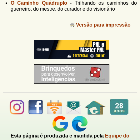
u
O Caminho Quádruplo
-
Trilhando os caminhos do
n
guerreiro, do mestre, do curador e do visionário
l
o
G
á
o
Versão para impressão
l
r
f
i
i
n
o
h
d
o
e
b
u
s
c
a
Esta página é produzida e mantida pela
Equipe do