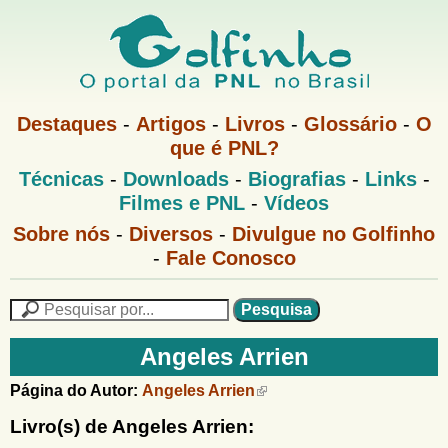
Pular
para
o
G
conteúdo
M
Destaques
-
Artigos
-
Livros
-
Glossário
-
O
e
principal
que é PNL?
o
n
M
Técnicas
-
Downloads
-
Biografias
-
Links
-
u
l
e
1
Filmes e PNL
-
Vídeos
n
u
f
G
Sobre nós
-
Diversos
-
Divulgue no Golfinho
P
o
N
-
Fale Conosco
i
l
L
f
n
i
P
n
e
F
h
h
s
Angeles Arrien
o
o
q
o
M
u
r
Página do Autor:
Angeles Arrien
e
i
m
n
s
Livro(s) de Angeles Arrien:
u
a