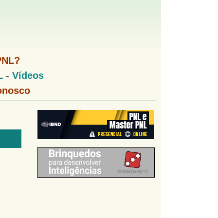
PNL?
L
-
Vídeos
onosco