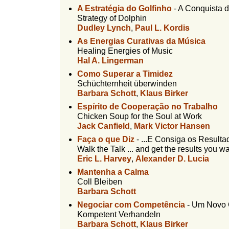
l
A Estratégia do Golfinho
-
A Conquista d
r
f
Strategy of Dolphin
i
i
Dudley Lynch
,
Paul L. Kordis
n
o
As Energias Curativas da Música
h
Healing Energies of Music
d
o
Hal A. Lingerman
e
Como Superar a Timidez
Schüchternheit überwinden
b
Barbara Schott
,
Klaus Birker
u
Espírito de Cooperação no Trabalho
Chicken Soup for the Soul at Work
s
Jack Canfield
,
Mark Victor Hansen
c
Faça o que Diz
-
...E Consiga os Result
a
Walk the Talk ... and get the results you w
Eric L. Harvey
,
Alexander D. Lucia
Mantenha a Calma
Coll Bleiben
Barbara Schott
Negociar com Competência
-
Um Novo 
Kompetent Verhandeln
Barbara Schott
,
Klaus Birker