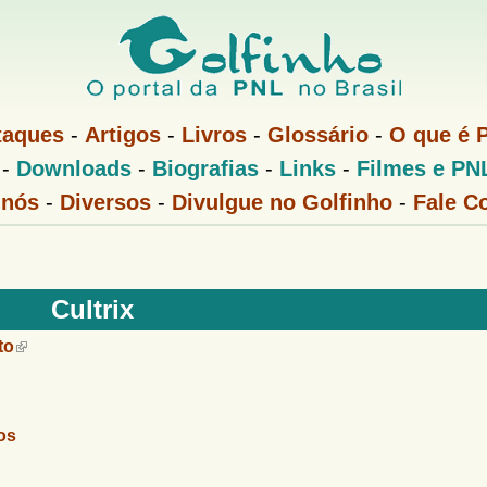
Pular
para
o
conteúdo
taques
-
Artigos
-
Livros
-
Glossário
-
O que é 
principal
-
Downloads
-
Biografias
-
Links
-
Filmes e PN
 nós
-
Diversos
-
Divulgue no Golfinho
-
Fale C
Cultrix
to
os