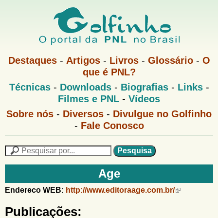
Pular
para
o
G
conteúdo
M
Destaques
-
Artigos
-
Livros
-
Glossário
-
O
e
principal
que é PNL?
o
n
M
Técnicas
-
Downloads
-
Biografias
-
Links
-
u
l
e
1
Filmes e PNL
-
Vídeos
n
u
f
G
Sobre nós
-
Diversos
-
Divulgue no Golfinho
P
o
N
-
Fale Conosco
i
l
L
f
n
i
P
n
e
F
h
h
s
Age
o
o
q
o
M
u
r
Endereco WEB:
http://www.editoraage.com.br/
e
i
m
n
s
Publicações:
u
a