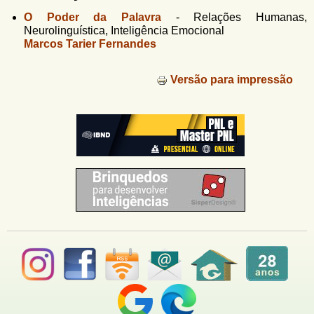
u
n
O Poder da Palavra
-
Relações Humanas,
l
o
Neurolinguística, Inteligência Emocional
G
á
Marcos Tarier Fernandes
o
l
r
f
Versão para impressão
i
i
n
o
h
d
o
e
b
u
s
c
a