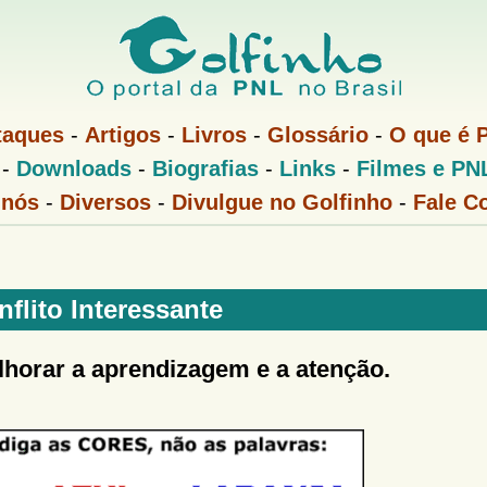
Pular
para
o
conteúdo
taques
-
Artigos
-
Livros
-
Glossário
-
O que é 
principal
-
Downloads
-
Biografias
-
Links
-
Filmes e PN
 nós
-
Diversos
-
Divulgue no Golfinho
-
Fale C
flito Interessante
lhorar a aprendizagem e a atenção.