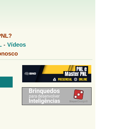
PNL?
L
-
Vídeos
onosco