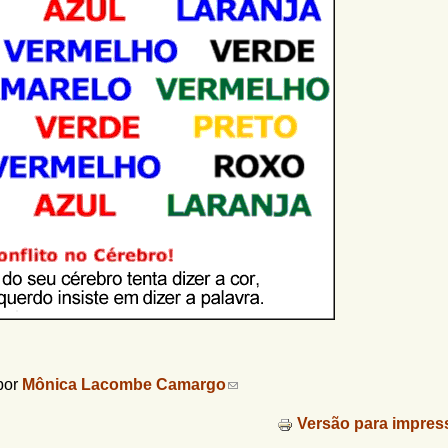
por
Mônica Lacombe Camargo
(
l
i
Versão para impres
n