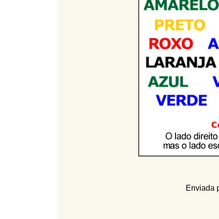
l
r
f
i
i
n
o
h
d
o
e
b
u
s
c
a
Enviada 