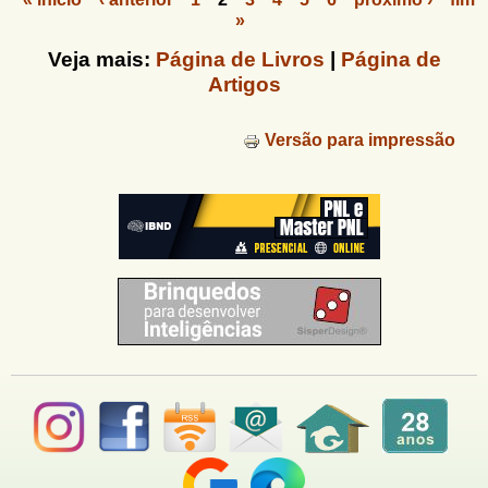
»
P
á
Veja mais:
Página de Livros
|
Página de
Artigos
g
i
Versão para impressão
n
a
s