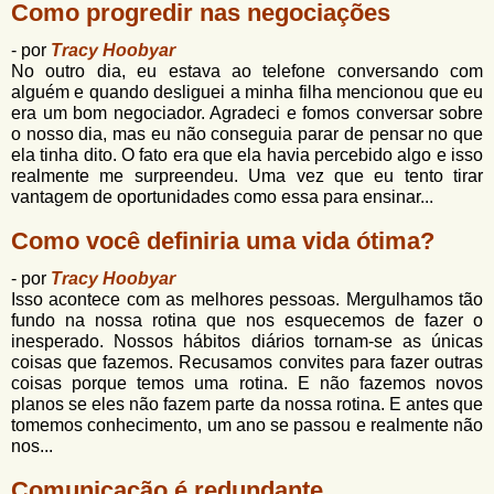
u
Como progredir nas negociações
n
l
o
- por
Tracy Hoobyar
G
á
No outro dia, eu estava ao telefone conversando com
o
alguém e quando desliguei a minha filha mencionou que eu
l
r
era um bom negociador. Agradeci e fomos conversar sobre
f
i
o nosso dia, mas eu não conseguia parar de pensar no que
i
ela tinha dito. O fato era que ela havia percebido algo e isso
n
o
realmente me surpreendeu. Uma vez que eu tento tirar
h
vantagem de oportunidades como essa para ensinar...
d
o
e
Como você definiria uma vida ótima?
b
- por
Tracy Hoobyar
u
Isso acontece com as melhores pessoas. Mergulhamos tão
fundo na nossa rotina que nos esquecemos de fazer o
s
inesperado. Nossos hábitos diários tornam-se as únicas
coisas que fazemos. Recusamos convites para fazer outras
c
coisas porque temos uma rotina. E não fazemos novos
a
planos se eles não fazem parte da nossa rotina. E antes que
tomemos conhecimento, um ano se passou e realmente não
nos...
Comunicação é redundante