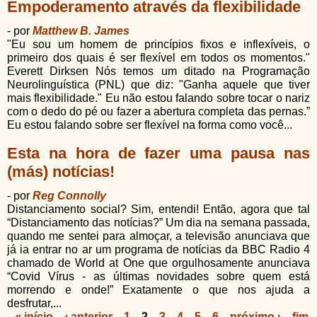
Empoderamento através da flexibilidade
- por
Matthew B. James
"Eu sou um homem de princípios fixos e inflexíveis, o
primeiro dos quais é ser flexível em todos os momentos."
Everett Dirksen Nós temos um ditado na Programação
Neurolinguística (PNL) que diz: "Ganha aquele que tiver
mais flexibilidade." Eu não estou falando sobre tocar o nariz
com o dedo do pé ou fazer a abertura completa das pernas.”
Eu estou falando sobre ser flexível na forma como você...
Esta na hora de fazer uma pausa nas
(más) notícias!
- por
Reg Connolly
Distanciamento social? Sim, entendi! Então, agora que tal
“Distanciamento das notícias?” Um dia na semana passada,
quando me sentei para almoçar, a televisão anunciava que
já ia entrar no ar um programa de notícias da BBC Radio 4
chamado de World at One que orgulhosamente anunciava
“Covid Vírus - as últimas novidades sobre quem está
morrendo e onde!” Exatamente o que nos ajuda a
desfrutar,...
« início
‹ anterior
1
2
3
4
5
6
próximo ›
fim