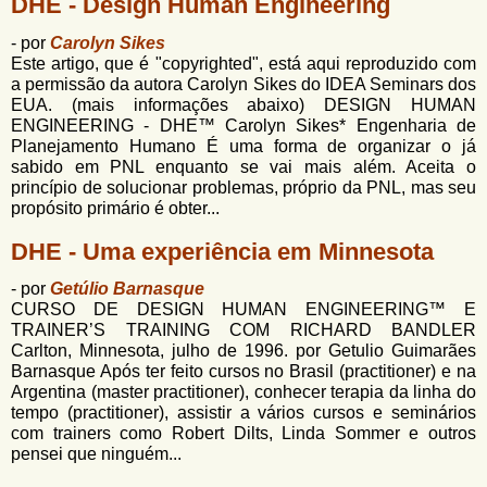
DHE - Design Human Engineering
- por
Carolyn Sikes
Este artigo, que é "copyrighted", está aqui reproduzido com
a permissão da autora Carolyn Sikes do IDEA Seminars dos
EUA. (mais informações abaixo) DESIGN HUMAN
ENGINEERING - DHE™ Carolyn Sikes* Engenharia de
Planejamento Humano É uma forma de organizar o já
sabido em PNL enquanto se vai mais além. Aceita o
princípio de solucionar problemas, próprio da PNL, mas seu
propósito primário é obter...
DHE - Uma experiência em Minnesota
- por
Getúlio Barnasque
CURSO DE DESIGN HUMAN ENGINEERING™ E
TRAINER’S TRAINING COM RICHARD BANDLER
Carlton, Minnesota, julho de 1996. por Getulio Guimarães
Barnasque Após ter feito cursos no Brasil (practitioner) e na
Argentina (master practitioner), conhecer terapia da linha do
tempo (practitioner), assistir a vários cursos e seminários
com trainers como Robert Dilts, Linda Sommer e outros
pensei que ninguém...