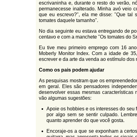
escrivaninha e, durante o resto do verão, 
permanecesse inalterado. Minha avó veio c
que eu escrevo?", ela me disse: "Que tal 
tomates daquele tamanho".
No dia seguinte eu estava entregando de po
centavo e com a manchete "Os tomates do Sr. 
Eu tive meu primeiro emprego com 16 anos
Moberly Monitor Index. Com a idade de 35,
escrever e da arte da venda ao estímulo dos
Como os pais podem ajudar
As pesquisas mostram que os empreendedore
em geral. Eles são pensadores independente
desenvolver essas mesmas características 
vão algumas sugestões:
Apoie os hobbies e os interesses do seu 
por algo sem se sentir culpado. Lembr
quanto aprender do que você gosta.
Encoraje-os a que se exponham a certos 
guitarra, mas apresenta todos os sinai