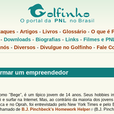
Pular
para
o
conteúdo
taques
-
Artigos
-
Livros
-
Glossário
-
O que é 
principal
-
Downloads
-
Biografias
-
Links
-
Filmes e PN
 nós
-
Diversos
-
Divulgue no Golfinho
-
Fale C
rmar um empreendedor
como "Bege", é um típico jovem de 14 anos. Seus hobbies i
i e surfar na Internet. Mas, ao contrário da maioria dos joven
ca e no Oprah, foi entrevistado pelo New York Times e pelo 
e chamado de
B.J. Pinchbeck's Homework Helper
(B.J. Pinch