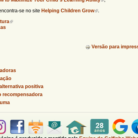
encontra-se no site
Helping Children Grow
.
ltura
ças
Versão para impres
cadoras
 ação
lternativa positiva
ão recompensadora
auma