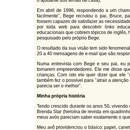
o ajudante dos temas de casa).
l
r
f
Em abril de 1996, respondendo a um chama
i
i
facilmente", Bege recrutou o pai, Bruce, 
n
fossem capazes de satisfazer as necessidade
o
h
por toda web para descobrir links educa
d
o
educacionais que cobrem tópicos de inglês, h
pesquisado pelo próprio Bege.
e
O resultado da sua visão tem sido fenomenal
b
20 a 40 mensagens de e-mail que são respon
u
Numa entrevista com Bege e seu pai, eu p
s
tornarem empreendedores. Ele me disse que 
crianças. Com isto ele quer dizer que ele 
c
também fez o possível para "atrair a atençã
a
parecia ser o melhor".
Minha própria história
Tendo crescido durante os anos 50, vivend
Brenda Star (heroína de revista em quadrinho
meus avós pareciam saber exatamente o que f
Meu avô providenciou o básico: papel, cane