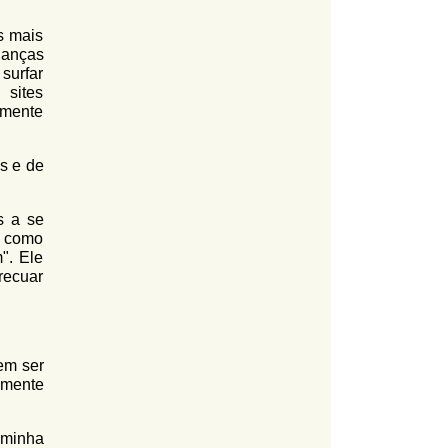
s mais
ianças
surfar
 sites
amente
s e de
s a se
s como
". Ele
recuar
em ser
izmente
 minha