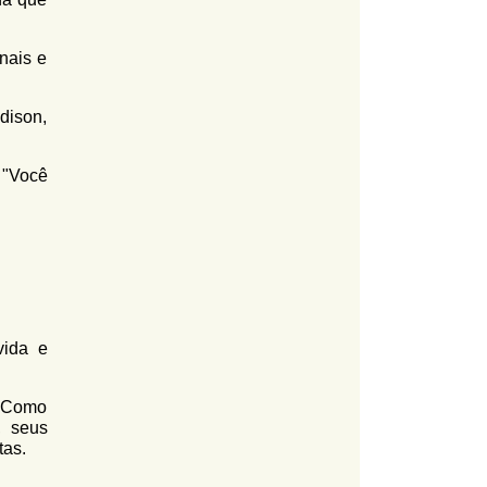
nais e
dison,
o "Você
vida e
. Como
, seus
tas.