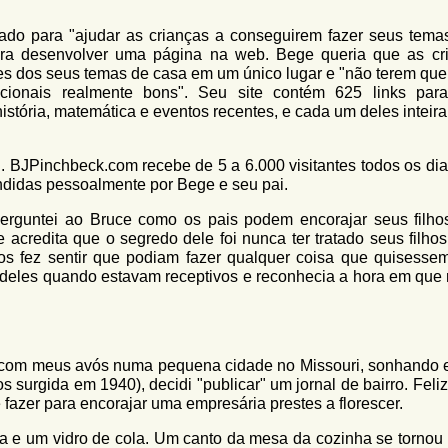
do para "ajudar as crianças a conseguirem fazer seus tema
para desenvolver uma página na web. Bege queria que as cr
s dos seus temas de casa em um único lugar e "não terem que 
cionais realmente bons". Seu site contém 625 links para
istória, matemática e eventos recentes, e cada um deles inteir
. BJPinchbeck.com recebe de 5 a 6.000 visitantes todos os dia
didas pessoalmente por Bege e seu pai.
erguntei ao Bruce como os pais podem encorajar seus filho
acredita que o segredo dele foi nunca ter tratado seus filho
"os fez sentir que podiam fazer qualquer coisa que quisessem
o deles quando estavam receptivos e reconhecia a hora em que 
o com meus avós numa pequena cidade no Missouri, sonhando 
s surgida em 1940), decidi "publicar" um jornal de bairro. Fel
azer para encorajar uma empresária prestes a florescer.
ta e um vidro de cola. Um canto da mesa da cozinha se tornou