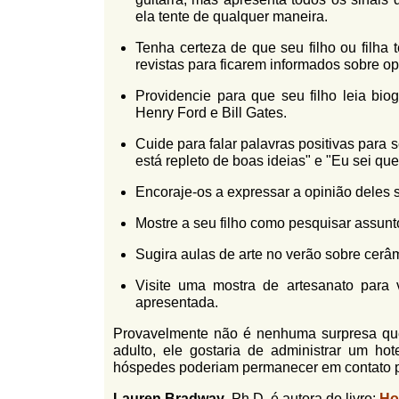
ela tente de qualquer maneira.
Tenha certeza de que seu filho ou filha
revistas para ficarem informados sobre opi
Providencie para que seu filho leia bi
Henry Ford e Bill Gates.
Cuide para falar palavras positivas para
está repleto de boas ideias" e "Eu sei qu
Encoraje-os a expressar a opinião deles
Mostre a seu filho como pesquisar assunto
Sugira aulas de arte no verão sobre cerâm
Visite uma mostra de artesanato para 
apresentada.
Provavelmente não é nenhuma surpresa qu
adulto, ele gostaria de administrar um h
hóspedes poderiam permanecer em contato pe
Lauren Bradway
, Ph.D. é autora do livro:
Ho