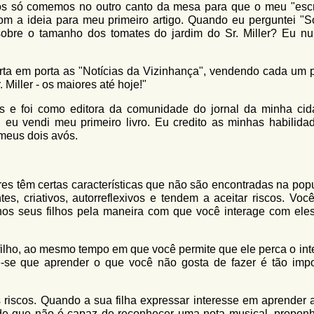
nós só comemos no outro canto da mesa para que o meu "escri
om a ideia para meu primeiro artigo. Quando eu perguntei "S
sobre o tamanho dos tomates do jardim do Sr. Miller? Eu nu
rta em porta as "Notícias da Vizinhança", vendendo cada um 
Miller - os maiores até hoje!"
 e foi como editora da comunidade do jornal da minha cid
 eu vendi meu primeiro livro. Eu credito as minhas habilida
 meus dois avós.
s têm certas características que não são encontradas na pop
s, criativos, autorreflexivos e tendem a aceitar riscos. Voc
nos seus filhos pela maneira com que você interage com eles
filho, ao mesmo tempo em que você permite que ele perca o int
e-se que aprender o que você não gosta de fazer é tão impo
riscos. Quando a sua filha expressar interesse em aprender a
s de que não é capaz de reconhecer uma nota musical, propon