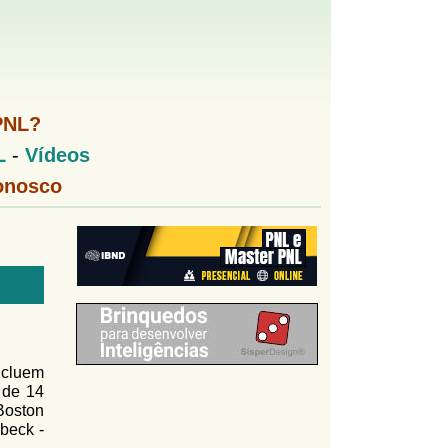
PNL?
L
-
Vídeos
onosco
ncluem
s de 14
Boston
beck -