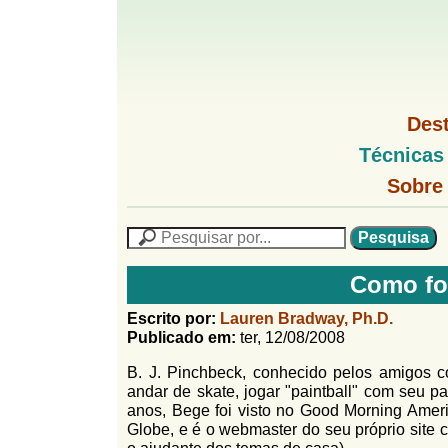
G
M
Des
e
o
M
Técnicas
n
e
u
G
n
Sobre
l
1
u
o
P
l
f
N
P
f
L
e
F
i
i
s
n
Como fo
o
q
h
n
u
r
o
Escrito por:
Lauren Bradway, Ph.D.
i
M
Publicado em:
ter, 12/08/2008
h
m
s
e
a
B. J. Pinchbeck, conhecido pelos amigos 
n
u
o
n
andar de skate, jogar "paintball" com seu pa
u
l
o
anos, Bege foi visto no Good Morning Ameri
G
Globe, e é o webmaster do seu próprio sit
á
o