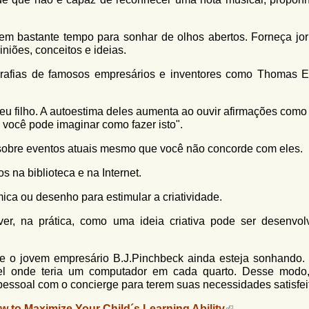
 tem bastante tempo para sonhar de olhos abertos. Forneça jor
niões, conceitos e ideias.
ografias de famosos empresários e inventores como Thomas E
 seu filho. A autoestima deles aumenta ao ouvir afirmações com
e você pode imaginar como fazer isto".
 sobre eventos atuais mesmo que você não concorde com eles.
s na biblioteca e na Internet.
ica ou desenho para estimular a criatividade.
ver, na prática, como uma ideia criativa pode ser desenvol
e o jovem empresário B.J.Pinchbeck ainda esteja sonhando
otel onde teria um computador em cada quarto. Desse modo
ssoal com o concierge para terem suas necessidades satisfei
w to Maximize Your Child´s Learning Ability
,