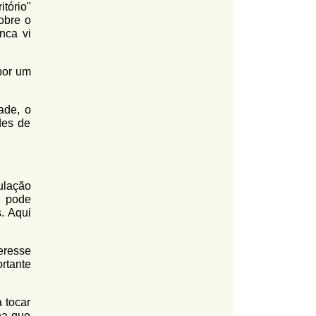
tório"
obre o
nca vi
por um
ade, o
des de
ulação
ê pode
. Aqui
eresse
rtante
 tocar
ha que