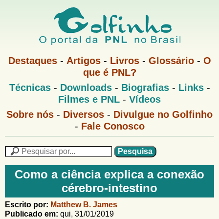
Pular
para
o
G
conteúdo
M
Destaques
-
Artigos
-
Livros
-
Glossário
-
O
e
principal
que é PNL?
o
n
M
Técnicas
-
Downloads
-
Biografias
-
Links
-
u
l
e
1
Filmes e PNL
-
Vídeos
n
u
f
G
Sobre nós
-
Diversos
-
Divulgue no Golfinho
P
o
N
-
Fale Conosco
i
l
L
f
n
i
P
n
e
F
h
h
s
Como a ciência explica a conexão
o
o
q
o
cérebro-intestino
M
u
r
e
i
m
Escrito por:
Matthew B. James
n
s
Publicado em:
qui, 31/01/2019
u
a