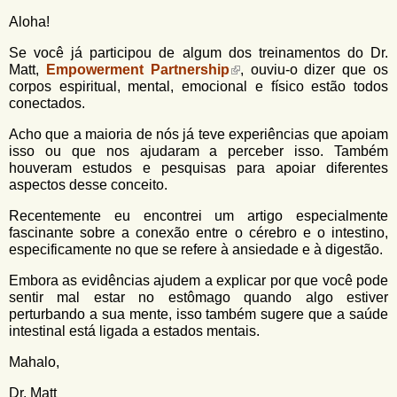
u
n
Aloha!
l
o
G
Se você já participou de algum dos treinamentos do Dr.
á
o
Matt,
Empowerment Partnership
, ouviu-o dizer que os
l
r
corpos espiritual, mental, emocional e físico estão todos
f
conectados.
i
i
n
o
Acho que a maioria de nós já teve experiências que apoiam
h
isso ou que nos ajudaram a perceber isso. Também
d
o
houveram estudos e pesquisas para apoiar diferentes
aspectos desse conceito.
e
b
Recentemente eu encontrei um artigo especialmente
fascinante sobre a conexão entre o cérebro e o intestino,
u
especificamente no que se refere à ansiedade e à digestão.
s
Embora as evidências ajudem a explicar por que você pode
c
sentir mal estar no estômago quando algo estiver
perturbando a sua mente, isso também sugere que a saúde
a
intestinal está ligada a estados mentais.
Mahalo,
Dr. Matt