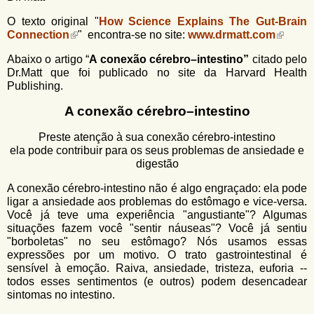
O texto original "
How Science Explains The Gut-Brain
Connection
" encontra-se no site:
www.drmatt.com
Abaixo o artigo “
A conexão cérebro–intestino”
citado pelo
Dr.Matt que foi publicado no site da Harvard Health
Publishing.
A conexão cérebro
–
intestino
Preste atenção à sua conexão cérebro-intestino
ela pode contribuir para os seus problemas de ansiedade e
digestão
A conexão cérebro-intestino não é algo engraçado: ela pode
ligar a ansiedade aos problemas do estômago e vice-versa.
Você já teve uma experiência "angustiante"? Algumas
situações fazem você "sentir náuseas"? Você já sentiu
"borboletas" no seu estômago? Nós usamos essas
expressões por um motivo. O trato gastrointestinal é
sensível à emoção. Raiva, ansiedade, tristeza, euforia --
todos esses sentimentos (e outros) podem desencadear
sintomas no intestino.